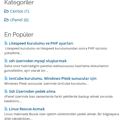
Kategoriler
Centos (1)
cPanel (6)
En Popüler
Litespeed Kurulumu ve PHP ayarları
Litespeed kurulumu ve litespeed kurulumundan sonra PHP sürümü
yükseltme...
ssh üzerinden mysql oluşturmak
Daha once hazirladigim panelsiz websunucusu hazirlama dokumanini
guncelledim, ayri olarak bir...
IonCube kurulumu. Windows Plesk sunucular için
Windows Plesk sunucular üzerinde IonCube kurulumu...
Ssh Üzerinden yedek alma
cPanel üzerinde bazı zamanlarda farklı şekillerde backup almak zorunda
kalabiliriz....
Linux Rescue Acmak
Linux makinada Bozuk olan işletim sisiteminden yedek almak..Bir bilgisayara
diski taktaktıktan...