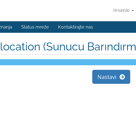
Hrvatski
znanja
Status mreže
Kontaktirajte nas
location (Sunucu Barındırm
Nastavi