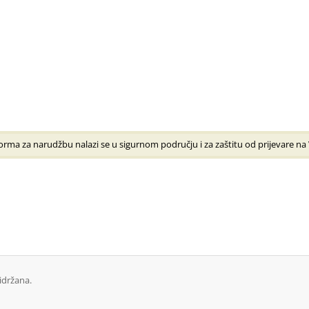
rma za narudžbu nalazi se u sigurnom području i za zaštitu od prijevare na V
idržana.