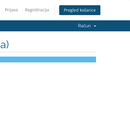
Prijava
Registtracija
Pregled košarice
Račun
a)