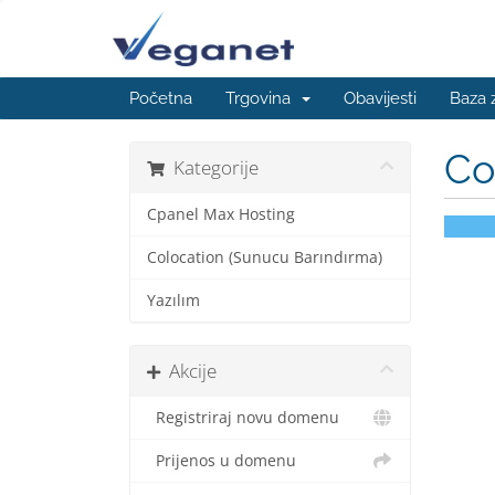
Početna
Trgovina
Obavijesti
Baza 
Co
Kategorije
Cpanel Max Hosting
Colocation (Sunucu Barındırma)
Yazılım
Akcije
Registriraj novu domenu
Prijenos u domenu