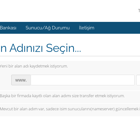
 Bankası
Sunucu/Ağ Durumu
İletişim
n Adınızı Seçin...
Yeni bir alan adı kaydetmek istiyorum.
www.
Başka bir firmada kayıtlı olan alan adımı size transfer etmek istiyorum.
Mevcut bir alan adım var, sadece isim sunucularını(nameserver) güncellemek 