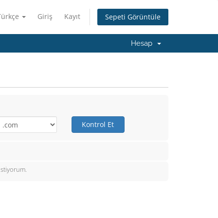
Türkçe
Giriş
Kayıt
Sepeti Görüntüle
Hesap
Kontrol Et
istiyorum.