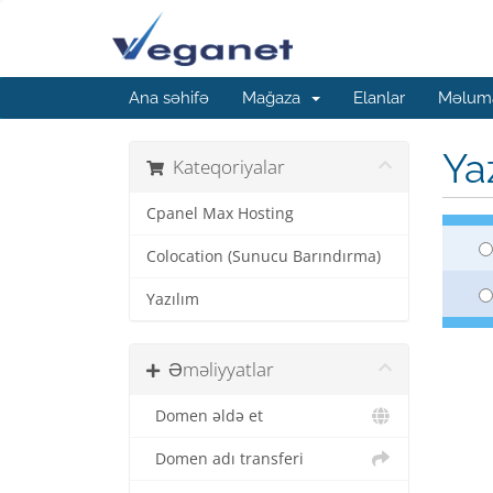
Ana səhifə
Mağaza
Elanlar
Məluma
Ya
Kateqoriyalar
Cpanel Max Hosting
Colocation (Sunucu Barındırma)
Yazılım
Əməliyyatlar
Domen əldə et
Domen adı transferi