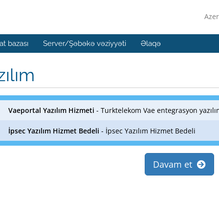
Azer
t bazası
Server/Şəbəkə vəziyyəti
Əlaqə
zılım
Vaeportal Yazılım Hizmeti
- Turktelekom Vae entegrasyon yazılı
İpsec Yazılım Hizmet Bedeli
- İpsec Yazılım Hizmet Bedeli
Davam et