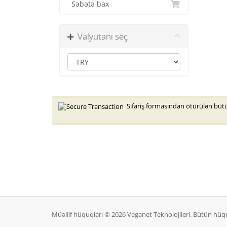
Səbətə bax
Valyutanı seç
Sifariş formasından ötürülən bütün
Müəllif hüquqları © 2026 Veganet Teknolojileri. Bütün hüq