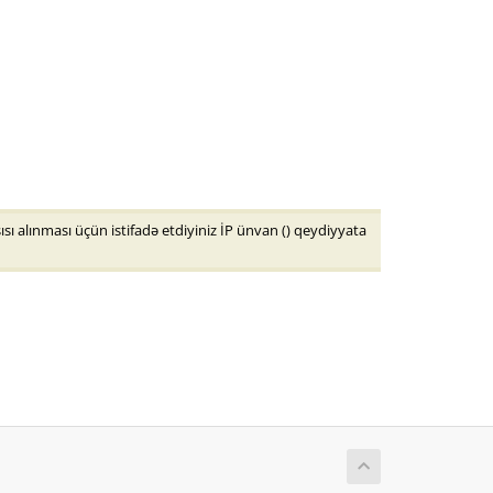
ı alınması üçün istifadə etdiyiniz İP ünvan (
) qeydiyyata