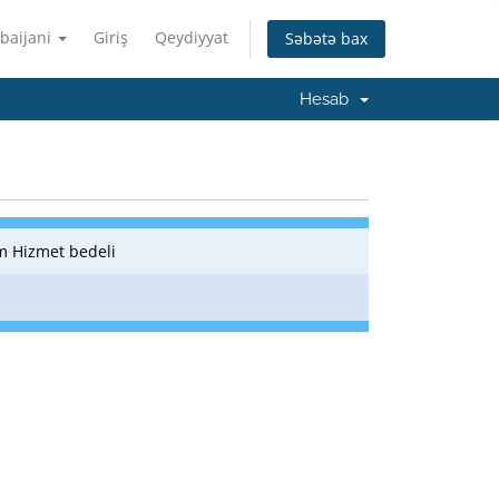
baijani
Giriş
Qeydiyyat
Səbətə bax
Hesab
m Hizmet bedeli