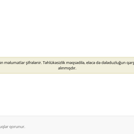
 məlumatlar şifrələnir. Təhlükəsizlik məqsədilə, eləcə də dələduzluğun qarşıs
alınmışdır.
uqlar qorunur.