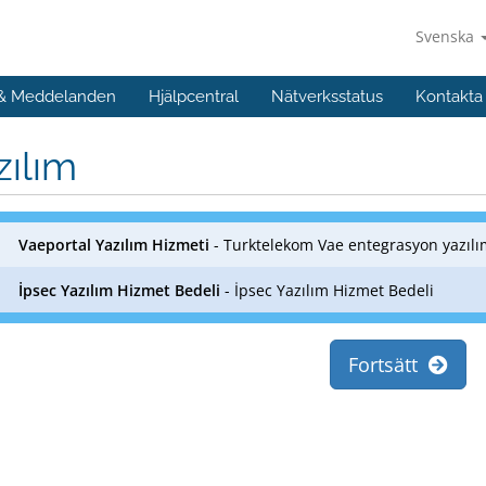
Svenska
 & Meddelanden
Hjälpcentral
Nätverksstatus
Kontakta
zılım
Vaeportal Yazılım Hizmeti
- Turktelekom Vae entegrasyon yazılı
İpsec Yazılım Hizmet Bedeli
- İpsec Yazılım Hizmet Bedeli
Fortsätt