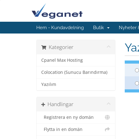
Hem - Kundavdelning
Butik
Nyheter
Ya
Kategorier
Cpanel Max Hosting
Colocation (Sunucu Barındırma)
Yazılım
Handlingar
Registrera en ny domän
Flytta in en domän