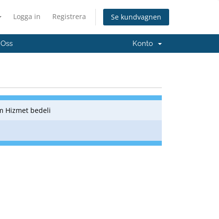
Logga in
Registrera
Se kundvagnen
 Oss
Konto
m Hizmet bedeli