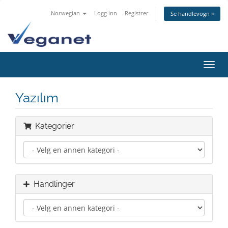
Norwegian
Logg inn
Registrer
Se handlevogn »
Bytt
navig
Yazılım
Kategorier
Handlinger