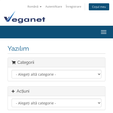
Română
Autentificare
Înregistrare
Coșul meu
Navi
Toggl
Yazılım
Categorii
Acțiuni